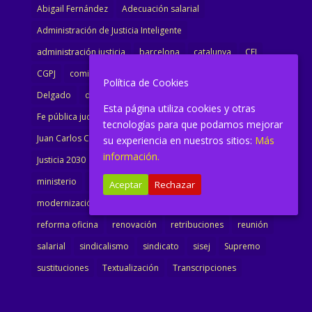
Abigail Fernández
Adecuación salarial
Administración de Justicia Inteligente
administración justicia
barcelona
catalunya
CEJ
CGPJ
comisión
comunicado
congreso
decreto
Política de Cookies
Delgado
dimisión
Directora
ejecutiva
Esta página utiliza cookies y otras
Fe pública judicial
Formación
gobierno
tecnologías para que podamos mejorar
Juan Carlos Campo
Jurisprudencia
justicia
su experiencia en nuestros sitios:
Más
información.
Justicia 2030
LAJ
letrados
Marta Urbano
ministerio
Ministra Justicia
Ministro de Justicia
Aceptar
Rechazar
modernización
noticias
Portavoz
reforma
reforma oficina
renovación
retribuciones
reunión
salarial
sindicalismo
sindicato
sisej
Supremo
sustituciones
Textualización
Transcripciones