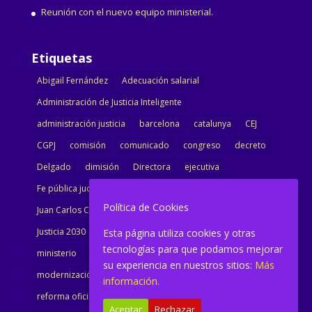
Reunión con el nuevo equipo ministerial.
Etiquetas
Abigail Fernández
Adecuación salarial
Administración de Justicia Inteligente
administración justicia
barcelona
catalunya
CEJ
CGPJ
comisión
comunicado
congreso
decreto
Delgado
dimisión
Directora
ejecutiva
Fe pública judicial
Formación
gobierno
Política de Cookies
Juan Carlos Campo
Jurisprudencia
justicia
Justicia 2030
LAJ
letrados
Marta Urbano
Esta página utiliza cookies y otras
tecnologías para que podamos mejorar
ministerio
Ministra Justicia
Ministro de Justicia
su experiencia en nuestros sitios:
Más
modernización
noticias
Portavoz
reforma
información.
reforma oficina
renovación
retribuciones
reunión
Aceptar
Rechazar