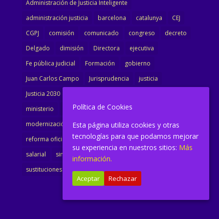
Administración de Justicia Inteligente
administración justicia
barcelona
catalunya
CEJ
CGPJ
comisión
comunicado
congreso
decreto
Delgado
dimisión
Directora
ejecutiva
Fe pública judicial
Formación
gobierno
Juan Carlos Campo
Jurisprudencia
justicia
Justicia 2030
LAJ
letrados
Marta Urbano
Política de Cookies
ministerio
Ministra Justicia
Ministro de Justicia
modernización
noticias
Portavoz
reforma
Esta página utiliza cookies y otras
tecnologías para que podamos mejorar
reforma oficina
renovación
retribuciones
reunión
su experiencia en nuestros sitios:
Más
salarial
sindicalismo
sindicato
sisej
Supremo
información.
sustituciones
Textualización
Transcripciones
Aceptar
Rechazar