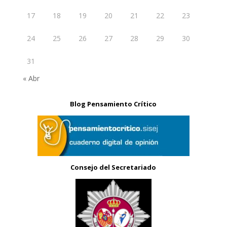
17
18
19
20
21
22
23
24
25
26
27
28
29
30
31
« Abr
Blog Pensamiento Crítico
Consejo del Secretariado