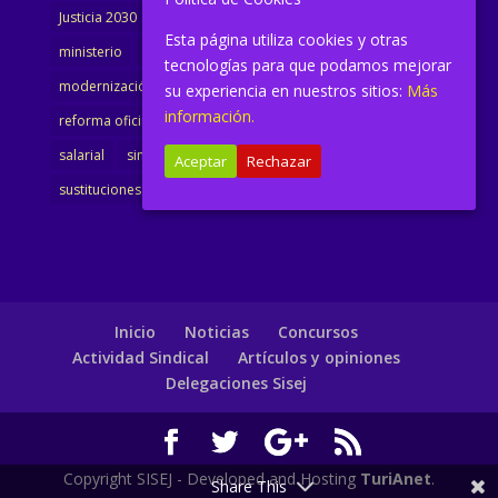
Justicia 2030
LAJ
letrados
Marta Urbano
Esta página utiliza cookies y otras
ministerio
Ministra Justicia
Ministro de Justicia
tecnologías para que podamos mejorar
modernización
noticias
Portavoz
reforma
su experiencia en nuestros sitios:
Más
información.
reforma oficina
renovación
retribuciones
reunión
salarial
sindicalismo
sindicato
sisej
Supremo
Aceptar
Rechazar
sustituciones
Textualización
Transcripciones
Inicio
Noticias
Concursos
Actividad Sindical
Artículos y opiniones
Delegaciones Sisej
Copyright SISEJ - Developed and Hosting
TuriAnet
.
Share This