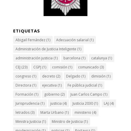
ETIQUETAS
Abigail Fernández
(1)
Adecuación salarial
(1)
Administración de Justicia Inteligente
(1)
administración justicia
(1)
barcelona
(1)
catalunya
(1)
CEJ
(23)
CGPJ
(1)
comisión
(1)
comunicado
(3)
congreso
(1)
decreto
(2)
Delgado
(1)
dimisión
(1)
Directora
(1)
ejecutiva
(1)
Fe pública judicial
(1)
Formación
(1)
gobierno
(2)
Juan Carlos Campo
(1)
Jurisprudencia
(1)
justicia
(4)
Justicia 2030
(1)
LAJ
(4)
letrados
(3)
Marta Urbano
(1)
ministerio
(4)
Ministra Justicia
(1)
Ministro de Justicia
(1)
modernización
(1)
noticias
(1)
Portavoz
(1)