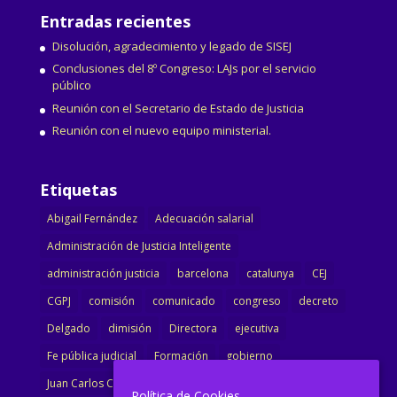
Entradas recientes
Disolución, agradecimiento y legado de SISEJ
Conclusiones del 8º Congreso: LAJs por el servicio
público
Reunión con el Secretario de Estado de Justicia
Reunión con el nuevo equipo ministerial.
Etiquetas
Abigail Fernández
Adecuación salarial
Administración de Justicia Inteligente
administración justicia
barcelona
catalunya
CEJ
CGPJ
comisión
comunicado
congreso
decreto
Delgado
dimisión
Directora
ejecutiva
Fe pública judicial
Formación
gobierno
Juan Carlos Campo
Jurisprudencia
justicia
Política de Cookies