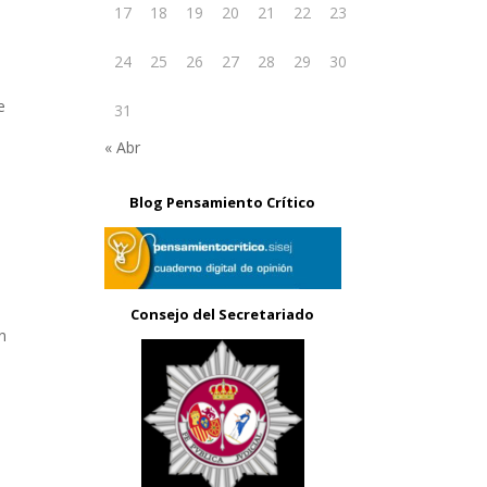
17
18
19
20
21
22
23
24
25
26
27
28
29
30
e
31
« Abr
Blog Pensamiento Crítico
Consejo del Secretariado
en