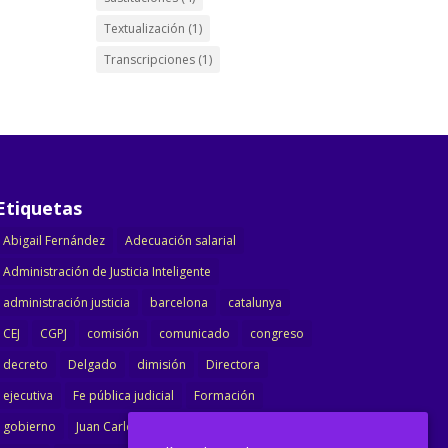
Textualización
(1)
Transcripciones
(1)
Etiquetas
Abigail Fernández
Adecuación salarial
Administración de Justicia Inteligente
administración justicia
barcelona
catalunya
CEJ
CGPJ
comisión
comunicado
congreso
decreto
Delgado
dimisión
Directora
ejecutiva
Fe pública judicial
Formación
gobierno
Juan Carlos Campo
Jurisprudencia