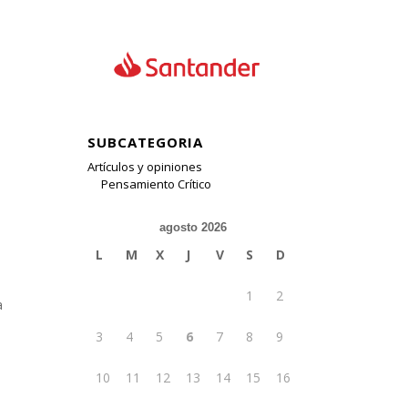
SUBCATEGORIA
Artículos y opiniones
Pensamiento Crítico
agosto 2026
L
M
X
J
V
S
D
1
2
a
3
4
5
6
7
8
9
10
11
12
13
14
15
16