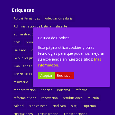
Etiquetas
Abigail Fernández
Adecuación salarial
Administración de Justicia Inteligente
administración justicia
barcelona
catalunya
CEJ
Política de Cookies
CGPJ
comisión
comunicado
congreso
decreto
Esta página utiliza cookies y otras
Delgado
dimisión
Directora
ejecutiva
tecnologías para que podamos mejorar
Fe pública judicial
Formación
gobierno
su experiencia en nuestros sitios:
Más
información.
Juan Carlos Campo
Jurisprudencia
justicia
Justicia 2030
LAJ
letrados
Marta Urbano
Aceptar
Rechazar
ministerio
Ministra Justicia
Ministro de Justicia
modernización
noticias
Portavoz
reforma
reforma oficina
renovación
retribuciones
reunión
salarial
sindicalismo
sindicato
sisej
Supremo
sustituciones
Textualización
Transcripciones