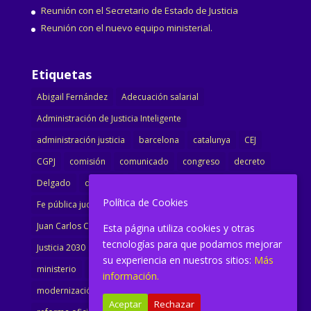
Reunión con el Secretario de Estado de Justicia
Reunión con el nuevo equipo ministerial.
Etiquetas
Abigail Fernández
Adecuación salarial
Administración de Justicia Inteligente
administración justicia
barcelona
catalunya
CEJ
CGPJ
comisión
comunicado
congreso
decreto
Delgado
dimisión
Directora
ejecutiva
Política de Cookies
Fe pública judicial
Formación
gobierno
Juan Carlos Campo
Jurisprudencia
justicia
Esta página utiliza cookies y otras
tecnologías para que podamos mejorar
Justicia 2030
LAJ
letrados
Marta Urbano
su experiencia en nuestros sitios:
Más
ministerio
Ministra Justicia
Ministro de Justicia
información.
modernización
noticias
Portavoz
reforma
Aceptar
Rechazar