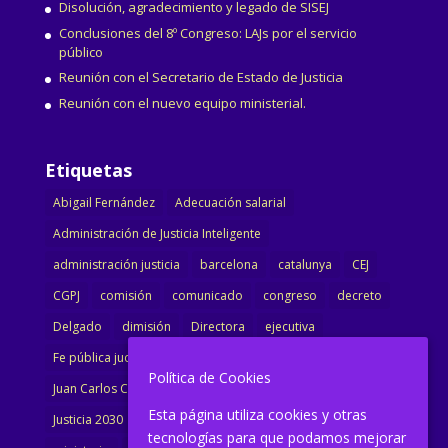
Disolución, agradecimiento y legado de SISEJ
Conclusiones del 8º Congreso: LAJs por el servicio
público
Reunión con el Secretario de Estado de Justicia
Reunión con el nuevo equipo ministerial.
Etiquetas
Abigail Fernández
Adecuación salarial
Administración de Justicia Inteligente
administración justicia
barcelona
catalunya
CEJ
CGPJ
comisión
comunicado
congreso
decreto
Delgado
dimisión
Directora
ejecutiva
Fe pública judicial
Formación
gobierno
Política de Cookies
Juan Carlos Campo
Jurisprudencia
justicia
Esta página utiliza cookies y otras
Justicia 2030
LAJ
letrados
Marta Urbano
tecnologías para que podamos mejorar