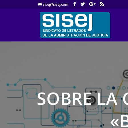
sisej@sisej.com
'
SOBRE LA 
«