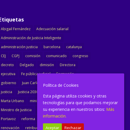
Etiquetas
Abigail Fernández
Adecuación salarial
Administración de Justicia Inteligente
administración justicia
barcelona
catalunya
CEJ
CGPJ
comisión
comunicado
congreso
decreto
Delgado
dimisión
Directora
ejecutiva
Fe pública judicial
Formación
gobierno
Juan Carlos Campo
Jurisprudencia
Política de Cookies
justicia
Justicia 2030
LAJ
letrados
Esta página utiliza cookies y otras
Marta Urbano
ministerio
Ministra Justicia
tecnologías para que podamos mejorar
su experiencia en nuestros sitios:
Más
Ministro de Justicia
modernización
noticias
información.
Portavoz
reforma
reforma oficina
Aceptar
Rechazar
renovación
retribuciones
reunión
salarial