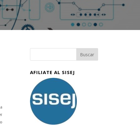
AFILIATE AL SISEJ
la
er
vo