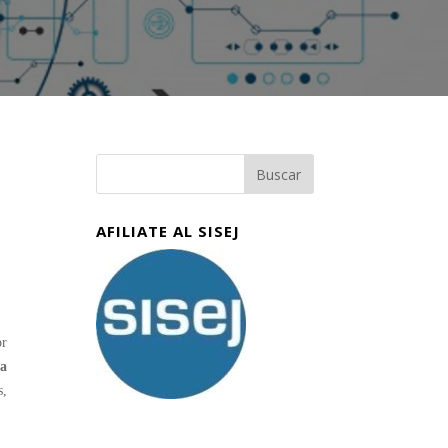
AFILIATE AL SISEJ
or
la
s,