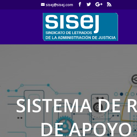
sisej@sisej.com
'
SISTEMA DE 
DE APOYO 