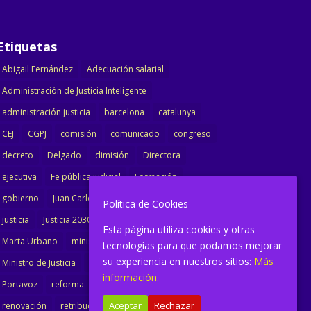
Etiquetas
Abigail Fernández
Adecuación salarial
Administración de Justicia Inteligente
administración justicia
barcelona
catalunya
CEJ
CGPJ
comisión
comunicado
congreso
decreto
Delgado
dimisión
Directora
ejecutiva
Fe pública judicial
Formación
gobierno
Juan Carlos Campo
Jurisprudencia
Política de Cookies
justicia
Justicia 2030
LAJ
letrados
Esta página utiliza cookies y otras
Marta Urbano
ministerio
Ministra Justicia
tecnologías para que podamos mejorar
su experiencia en nuestros sitios:
Más
Ministro de Justicia
modernización
noticias
información.
Portavoz
reforma
reforma oficina
Aceptar
Rechazar
renovación
retribuciones
reunión
salarial