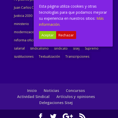
Esta página utiliza cookies y otras
Juan Carlos Campo
Jurisprudencia
justicia
tecnologías para que podamos mejorar
Justicia 2030
LAJ
letrados
Marta Urbano
su experiencia en nuestros sitios:
Más
ministerio
Ministra Justicia
Ministro de Justicia
información.
modernización
noticias
Portavoz
reforma
Aceptar
Rechazar
reforma oficina
renovación
retribuciones
reunión
salarial
sindicalismo
sindicato
sisej
Supremo
sustituciones
Textualización
Transcripciones
Inicio
Noticias
Concursos
Actividad Sindical
Artículos y opiniones
Delegaciones Sisej