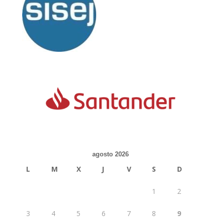
agosto 2026
L
M
X
J
V
S
D
1
2
3
4
5
6
7
8
9