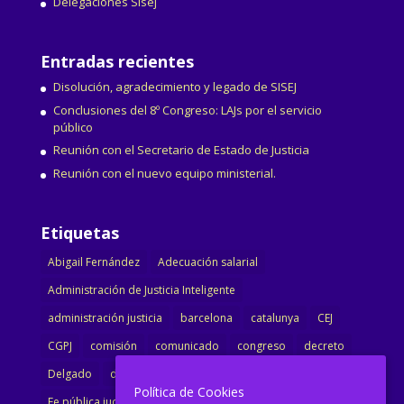
Delegaciones Sisej
Entradas recientes
Disolución, agradecimiento y legado de SISEJ
Conclusiones del 8º Congreso: LAJs por el servicio
público
Reunión con el Secretario de Estado de Justicia
Reunión con el nuevo equipo ministerial.
Etiquetas
Abigail Fernández
Adecuación salarial
Administración de Justicia Inteligente
administración justicia
barcelona
catalunya
CEJ
CGPJ
comisión
comunicado
congreso
decreto
Delgado
dimisión
Directora
ejecutiva
Política de Cookies
Fe pública judicial
Formación
gobierno