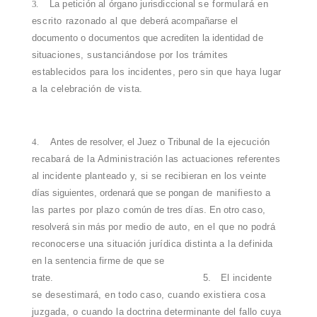
3.
La petición al órgano jurisdiccional
se formulará en
escrito razonado al que
deberá acompañarse el
documento o documentos que acrediten la identidad de
situa
ciones, sustanciándose por los trámites
establecidos para los incidentes, pero sin
que haya lugar
a la celebración de vista.
4.
Antes de resolver, el Juez o Tribunal
de la ejecución
recabará de la Adminis
tración
las actuaciones referentes
al inci
dente planteado y, si se recibieran en los vein
te
días siguientes, ordenará que se pon
gan de manifiesto a
las partes por plazo c
omún de tres días. En otro caso,
resolverá sin más
por medio de auto, en el que no p
odrá
reconocerse una situación jurídica distinta a la definida
en la sentencia firme de
que se
trate.
5.
El incidente
se desestimará, en todo caso,
cuando existiera cosa
juzgada, o cuando
la doctrina determinante del fallo
cuya