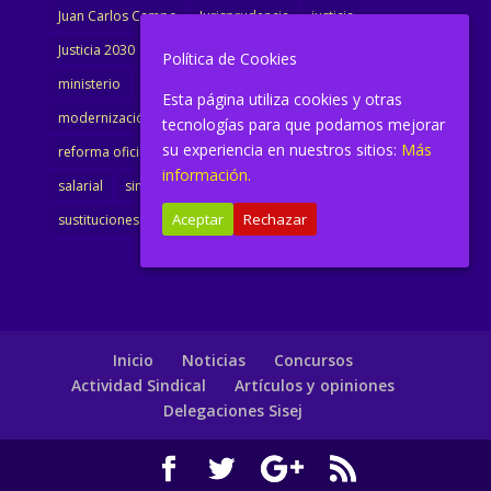
Juan Carlos Campo
Jurisprudencia
justicia
Justicia 2030
LAJ
letrados
Marta Urbano
Política de Cookies
ministerio
Ministra Justicia
Ministro de Justicia
Esta página utiliza cookies y otras
modernización
noticias
Portavoz
reforma
tecnologías para que podamos mejorar
su experiencia en nuestros sitios:
Más
reforma oficina
renovación
retribuciones
reunión
información.
salarial
sindicalismo
sindicato
sisej
Supremo
Aceptar
Rechazar
sustituciones
Textualización
Transcripciones
Inicio
Noticias
Concursos
Actividad Sindical
Artículos y opiniones
Delegaciones Sisej