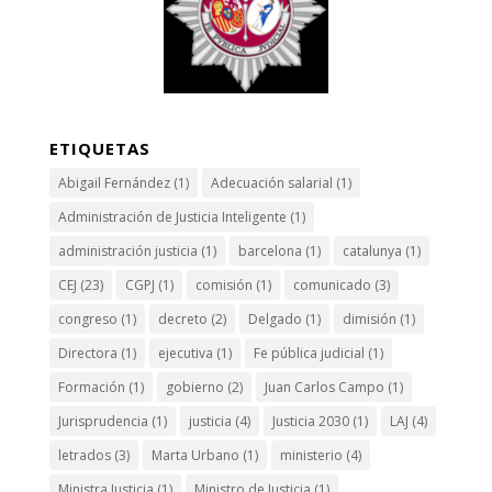
ETIQUETAS
Abigail Fernández
(1)
Adecuación salarial
(1)
Administración de Justicia Inteligente
(1)
administración justicia
(1)
barcelona
(1)
catalunya
(1)
CEJ
(23)
CGPJ
(1)
comisión
(1)
comunicado
(3)
congreso
(1)
decreto
(2)
Delgado
(1)
dimisión
(1)
Directora
(1)
ejecutiva
(1)
Fe pública judicial
(1)
Formación
(1)
gobierno
(2)
Juan Carlos Campo
(1)
Jurisprudencia
(1)
justicia
(4)
Justicia 2030
(1)
LAJ
(4)
letrados
(3)
Marta Urbano
(1)
ministerio
(4)
Ministra Justicia
(1)
Ministro de Justicia
(1)