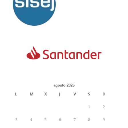
agosto 2026
L
M
X
J
V
S
D
1
2
3
4
5
6
7
8
9