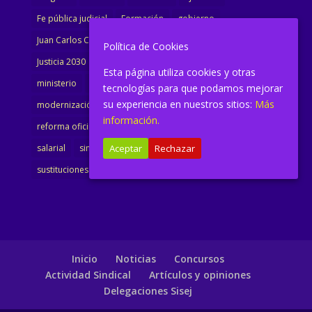
Fe pública judicial
Formación
gobierno
Juan Carlos Campo
Jurisprudencia
justicia
Política de Cookies
Justicia 2030
LAJ
letrados
Marta Urbano
Esta página utiliza cookies y otras
ministerio
Ministra Justicia
Ministro de Justicia
tecnologías para que podamos mejorar
su experiencia en nuestros sitios:
Más
modernización
noticias
Portavoz
reforma
información.
reforma oficina
renovación
retribuciones
reunión
salarial
sindicalismo
sindicato
sisej
Supremo
Aceptar
Rechazar
sustituciones
Textualización
Transcripciones
Inicio
Noticias
Concursos
Actividad Sindical
Artículos y opiniones
Delegaciones Sisej