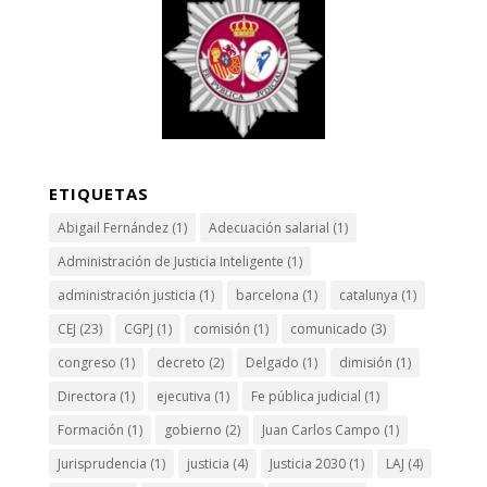
ETIQUETAS
Abigail Fernández
(1)
Adecuación salarial
(1)
Administración de Justicia Inteligente
(1)
administración justicia
(1)
barcelona
(1)
catalunya
(1)
CEJ
(23)
CGPJ
(1)
comisión
(1)
comunicado
(3)
congreso
(1)
decreto
(2)
Delgado
(1)
dimisión
(1)
Directora
(1)
ejecutiva
(1)
Fe pública judicial
(1)
Formación
(1)
gobierno
(2)
Juan Carlos Campo
(1)
Jurisprudencia
(1)
justicia
(4)
Justicia 2030
(1)
LAJ
(4)