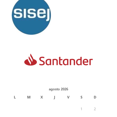
agosto 2026
L
M
X
J
V
S
D
1
2