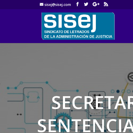
sisej@sisej.com
'
SECRETA
SENTENCIA