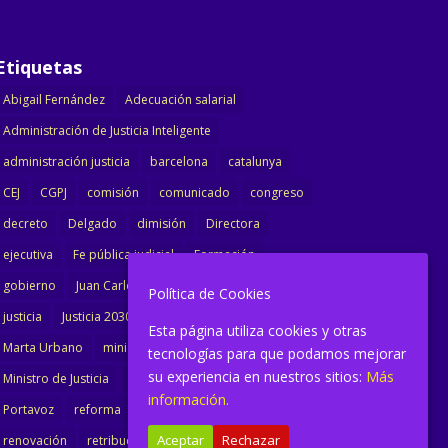
Etiquetas
Abigail Fernández
Adecuación salarial
Administración de Justicia Inteligente
administración justicia
barcelona
catalunya
CEJ
CGPJ
comisión
comunicado
congreso
decreto
Delgado
dimisión
Directora
ejecutiva
Fe pública judicial
Formación
gobierno
Juan Carlos Campo
Jurisprudencia
Política de Cookies
justicia
Justicia 2030
LAJ
letrados
Esta página utiliza cookies y otras
Marta Urbano
ministerio
Ministra Justicia
tecnologías para que podamos mejorar
su experiencia en nuestros sitios:
Más
Ministro de Justicia
modernización
noticias
información.
Portavoz
reforma
reforma oficina
Aceptar
Rechazar
renovación
retribuciones
reunión
salarial