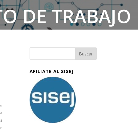
O DE TRABAJO
AFILIATE AL SISEJ
de
ia
 a
ve