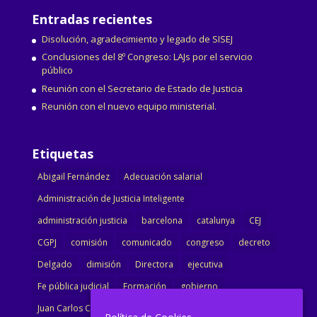
Entradas recientes
Disolución, agradecimiento y legado de SISEJ
Conclusiones del 8º Congreso: LAJs por el servicio
público
Reunión con el Secretario de Estado de Justicia
Reunión con el nuevo equipo ministerial.
Etiquetas
Abigail Fernández
Adecuación salarial
Administración de Justicia Inteligente
administración justicia
barcelona
catalunya
CEJ
CGPJ
comisión
comunicado
congreso
decreto
Delgado
dimisión
Directora
ejecutiva
Fe pública judicial
Formación
gobierno
Juan Carlos Campo
Jurisprudencia
justicia