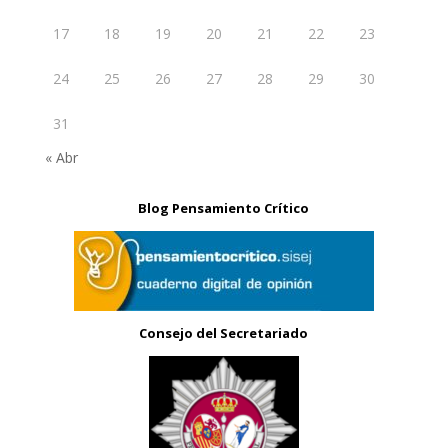
17
18
19
20
21
22
23
24
25
26
27
28
29
30
31
« Abr
Blog Pensamiento Crítico
Consejo del Secretariado