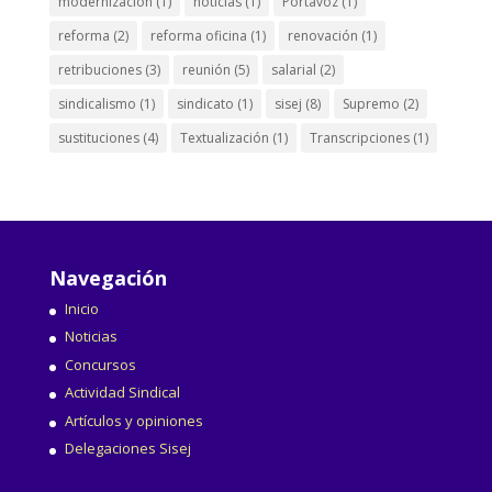
modernización
(1)
noticias
(1)
Portavoz
(1)
reforma
(2)
reforma oficina
(1)
renovación
(1)
retribuciones
(3)
reunión
(5)
salarial
(2)
sindicalismo
(1)
sindicato
(1)
sisej
(8)
Supremo
(2)
sustituciones
(4)
Textualización
(1)
Transcripciones
(1)
Navegación
Inicio
Noticias
Concursos
Actividad Sindical
Artículos y opiniones
Delegaciones Sisej