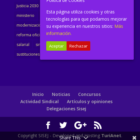
Política de Cookies
Justicia 2030
LAJ
letrados
Marta Urbano
Esta página utiliza cookies y otras
ministerio
Ministra Justicia
Ministro de Justicia
tecnologías para que podamos mejorar
modernización
noticias
Portavoz
reforma
su experiencia en nuestros sitios:
Más
información.
reforma oficina
renovación
retribuciones
reunión
salarial
sindicalismo
sindicato
sisej
Supremo
Aceptar
Rechazar
sustituciones
Textualización
Transcripciones
Inicio
Noticias
Concursos
Actividad Sindical
Artículos y opiniones
Delegaciones Sisej
Copyright SISEJ - Developed and Hosting
TuriAnet
.
Share This