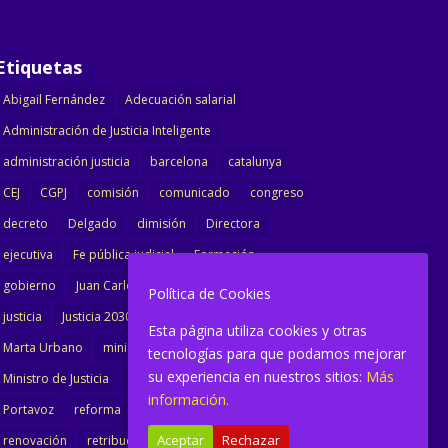
Etiquetas
Abigail Fernández
Adecuación salarial
Administración de Justicia Inteligente
administración justicia
barcelona
catalunya
CEJ
CGPJ
comisión
comunicado
congreso
decreto
Delgado
dimisión
Directora
ejecutiva
Fe pública judicial
Formación
gobierno
Juan Carlos Campo
Jurisprudencia
Política de Cookies
justicia
Justicia 2030
LAJ
letrados
Esta página utiliza cookies y otras
Marta Urbano
ministerio
Ministra Justicia
tecnologías para que podamos mejorar
su experiencia en nuestros sitios:
Más
Ministro de Justicia
modernización
noticias
información.
Portavoz
reforma
reforma oficina
Aceptar
Rechazar
renovación
retribuciones
reunión
salarial