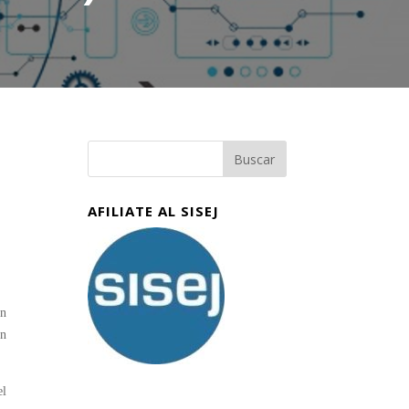
AFILIATE AL SISEJ
ón
un
el