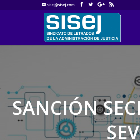
sisej@sisej.com
'
SANCIÓN SECR
SEV