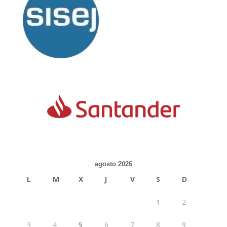
agosto 2026
L
M
X
J
V
S
D
1
2
3
4
5
6
7
8
9