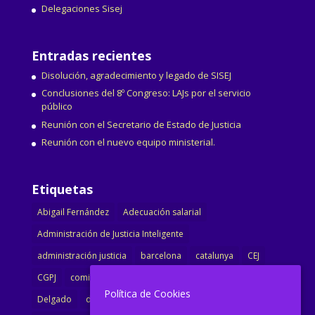
Delegaciones Sisej
Entradas recientes
Disolución, agradecimiento y legado de SISEJ
Conclusiones del 8º Congreso: LAJs por el servicio
público
Reunión con el Secretario de Estado de Justicia
Reunión con el nuevo equipo ministerial.
Etiquetas
Abigail Fernández
Adecuación salarial
Administración de Justicia Inteligente
administración justicia
barcelona
catalunya
CEJ
CGPJ
comisión
comunicado
congreso
decreto
Política de Cookies
Delgado
dimisión
Directora
ejecutiva