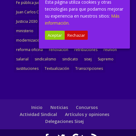
Esta página utiliza cookies y otras
Fe pública judicial
Formación
gobierno
tecnologías para que podamos mejorar
Juan Carlos Campo
Jurisprudencia
justicia
su experiencia en nuestros sitios:
Más
Justicia 2030
LAJ
letrados
Marta Urbano
información.
ministerio
Ministra Justicia
Ministro de Justicia
Aceptar
Rechazar
modernización
noticias
Portavoz
reforma
reforma oficina
renovación
retribuciones
reunión
salarial
sindicalismo
sindicato
sisej
Supremo
sustituciones
Textualización
Transcripciones
Inicio
Noticias
Concursos
Actividad Sindical
Artículos y opiniones
Delegaciones Sisej