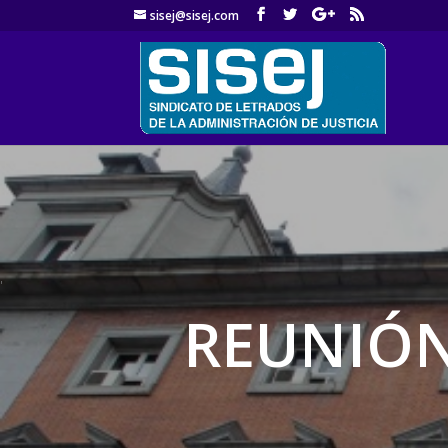
sisej@sisej.com
'
REUNIÓN