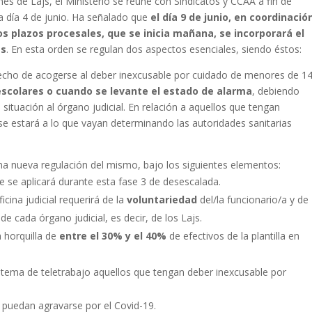
es de Lajs, el Ministerio se reúne con Sindicatos y CCAA a fin de
 día 4 de junio. Ha señalado que
el día 9 de junio, en coordinació
s plazos procesales, que se inicia mañana, se incorporará el
es
. En esta orden se regulan dos aspectos esenciales, siendo éstos:
recho de acogerse al deber inexcusable por cuidado de menores de 1
 escolares o cuando se levante el estado de alarma
, debiendo
situación al órgano judicial. En relación a aquellos que tengan
e estará a lo que vayan determinando las autoridades sanitarias
a nueva regulación del mismo, bajo los siguientes elementos:
 se aplicará durante esta fase 3 de desescalada.
cina judicial requerirá de la
voluntariedad
del/la funcionario/a y de
de cada órgano judicial, es decir, de los Lajs.
 horquilla de
entre el 30% y el 40%
de efectivos de la plantilla en
stema de teletrabajo aquellos que tengan deber inexcusable por
e puedan agravarse por el Covid-19.