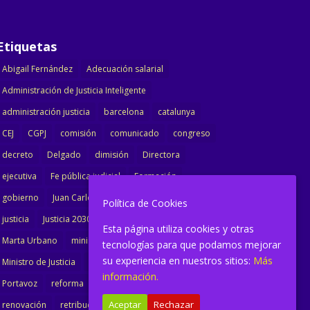
Etiquetas
Abigail Fernández
Adecuación salarial
Administración de Justicia Inteligente
administración justicia
barcelona
catalunya
CEJ
CGPJ
comisión
comunicado
congreso
decreto
Delgado
dimisión
Directora
ejecutiva
Fe pública judicial
Formación
gobierno
Juan Carlos Campo
Jurisprudencia
Política de Cookies
justicia
Justicia 2030
LAJ
letrados
Esta página utiliza cookies y otras
Marta Urbano
ministerio
Ministra Justicia
tecnologías para que podamos mejorar
su experiencia en nuestros sitios:
Más
Ministro de Justicia
modernización
noticias
información.
Portavoz
reforma
reforma oficina
Aceptar
Rechazar
renovación
retribuciones
reunión
salarial