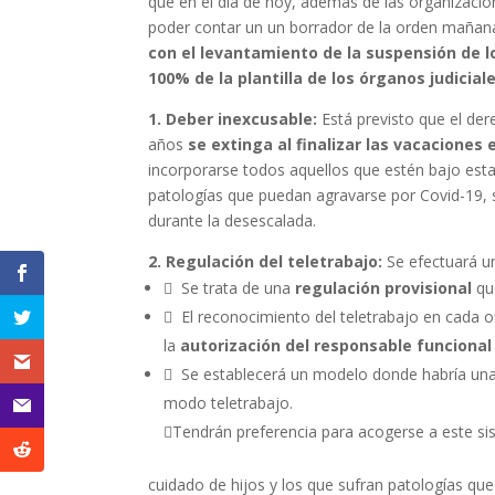
que en el día de hoy, además de las organizacion
poder contar un un borrador de la orden mañana
con el levantamiento de la suspensión de lo
100% de la plantilla de los órganos judicial
1. Deber inexcusable:
Está previsto que el de
años
se extinga al finalizar las vacaciones
incorporarse todos aquellos que estén bajo esta 
patologías que puedan agravarse por Covid-19, s
durante la desescalada.
2. Regulación del teletrabajo:
Se efectuará un
 Se trata de una
regulación provisional
que
 El reconocimiento del teletrabajo en cada ofi
la
autorización del responsable funcional
 Se establecerá un modelo donde habría una
modo teletrabajo.
Tendrán preferencia para acogerse a este si
cuidado de hijos y los que sufran patologías qu