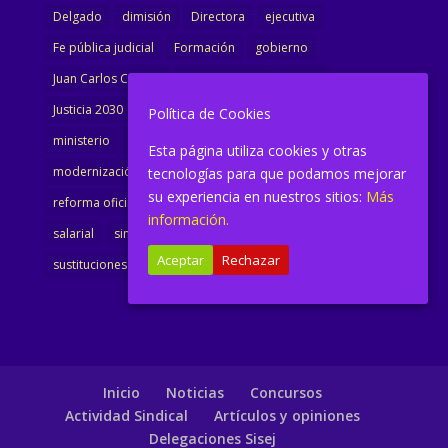
Delgado
dimisión
Directora
ejecutiva
Fe pública judicial
Formación
gobierno
Juan Carlos Campo
Jurisprudencia
justicia
Justicia 2030
LAJ
letrados
Marta Urbano
Política de Cookies
ministerio
Ministra Justicia
Ministro de Justicia
Esta página utiliza cookies y otras
modernización
noticias
Portavoz
reforma
tecnologías para que podamos mejorar
su experiencia en nuestros sitios:
Más
reforma oficina
renovación
retribuciones
reunión
información.
salarial
sindicalismo
sindicato
sisej
Supremo
Aceptar
Rechazar
sustituciones
Textualización
Transcripciones
Inicio
Noticias
Concursos
Actividad Sindical
Artículos y opiniones
Delegaciones Sisej