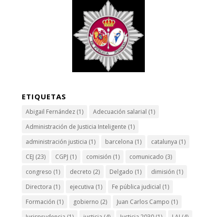
ETIQUETAS
Abigail Fernández
(1)
Adecuación salarial
(1)
Administración de Justicia Inteligente
(1)
administración justicia
(1)
barcelona
(1)
catalunya
(1)
CEJ
(23)
CGPJ
(1)
comisión
(1)
comunicado
(3)
congreso
(1)
decreto
(2)
Delgado
(1)
dimisión
(1)
Directora
(1)
ejecutiva
(1)
Fe pública judicial
(1)
Formación
(1)
gobierno
(2)
Juan Carlos Campo
(1)
Jurisprudencia
(1)
justicia
(4)
Justicia 2030
(1)
LAJ
(4)