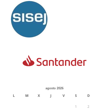
agosto 2026
L
M
X
J
V
S
D
1
2