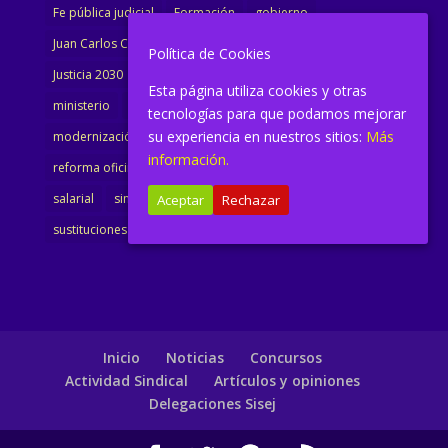
Fe pública judicial
Formación
gobierno
Juan Carlos Campo
Jurisprudencia
justicia
Política de Cookies
Justicia 2030
LAJ
letrados
Marta Urbano
Esta página utiliza cookies y otras
ministerio
Ministra Justicia
Ministro de Justicia
tecnologías para que podamos mejorar
su experiencia en nuestros sitios:
Más
modernización
noticias
Portavoz
reforma
información.
reforma oficina
renovación
retribuciones
reunión
salarial
sindicalismo
sindicato
sisej
Supremo
Aceptar
Rechazar
sustituciones
Textualización
Transcripciones
Inicio
Noticias
Concursos
Actividad Sindical
Artículos y opiniones
Delegaciones Sisej