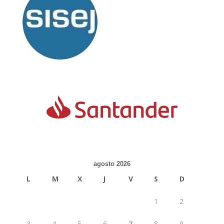
agosto 2026
L
M
X
J
V
S
D
1
2
3
4
5
6
7
8
9