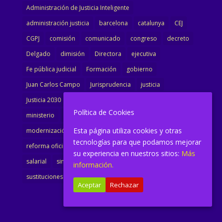
Administración de Justicia Inteligente
administración justicia
barcelona
catalunya
CEJ
CGPJ
comisión
comunicado
congreso
decreto
Delgado
dimisión
Directora
ejecutiva
Fe pública judicial
Formación
gobierno
Juan Carlos Campo
Jurisprudencia
justicia
Justicia 2030
LAJ
letrados
Marta Urbano
Política de Cookies
ministerio
Ministra Justicia
Ministro de Justicia
Esta página utiliza cookies y otras
modernización
noticias
Portavoz
reforma
tecnologías para que podamos mejorar
reforma oficina
renovación
retribuciones
reunión
su experiencia en nuestros sitios:
Más
salarial
sindicalismo
sindicato
sisej
Supremo
información.
sustituciones
Textualización
Transcripciones
Aceptar
Rechazar