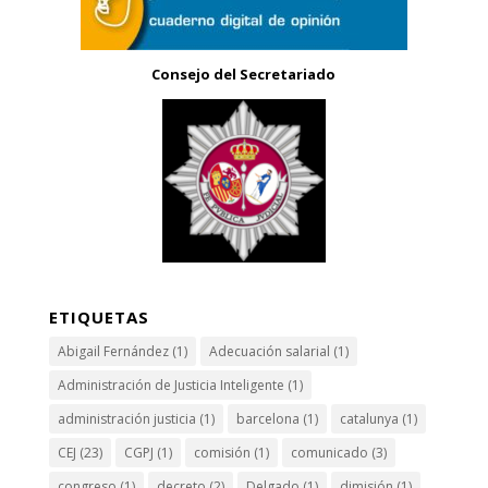
Consejo del Secretariado
ETIQUETAS
Abigail Fernández
(1)
Adecuación salarial
(1)
Administración de Justicia Inteligente
(1)
administración justicia
(1)
barcelona
(1)
catalunya
(1)
CEJ
(23)
CGPJ
(1)
comisión
(1)
comunicado
(3)
congreso
(1)
decreto
(2)
Delgado
(1)
dimisión
(1)