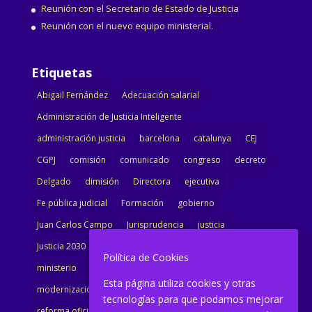
Reunión con el Secretario de Estado de Justicia
Reunión con el nuevo equipo ministerial.
Etiquetas
Abigail Fernández
Adecuación salarial
Administración de Justicia Inteligente
administración justicia
barcelona
catalunya
CEJ
CGPJ
comisión
comunicado
congreso
decreto
Delgado
dimisión
Directora
ejecutiva
Fe pública judicial
Formación
gobierno
Juan Carlos Campo
Jurisprudencia
justicia
Justicia 2030
LAJ
letrados
Marta Urbano
Política de Cookies
ministerio
Ministra Justicia
Ministro de Justicia
Esta página utiliza cookies y otras
modernización
noticias
Portavoz
reforma
tecnologías para que podamos mejorar
reforma oficina
renovación
retribuciones
reunión