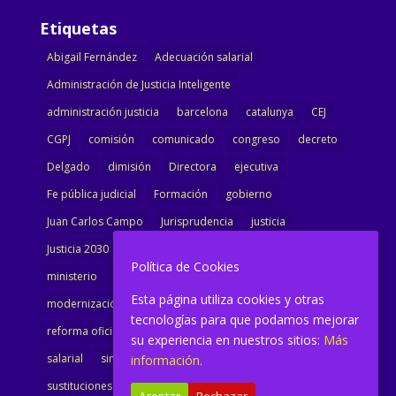
Etiquetas
Abigail Fernández
Adecuación salarial
Administración de Justicia Inteligente
administración justicia
barcelona
catalunya
CEJ
CGPJ
comisión
comunicado
congreso
decreto
Delgado
dimisión
Directora
ejecutiva
Fe pública judicial
Formación
gobierno
Juan Carlos Campo
Jurisprudencia
justicia
Justicia 2030
LAJ
letrados
Marta Urbano
Política de Cookies
ministerio
Ministra Justicia
Ministro de Justicia
Esta página utiliza cookies y otras
modernización
noticias
Portavoz
reforma
tecnologías para que podamos mejorar
reforma oficina
renovación
retribuciones
reunión
su experiencia en nuestros sitios:
Más
salarial
sindicalismo
sindicato
sisej
Supremo
información.
sustituciones
Textualización
Transcripciones