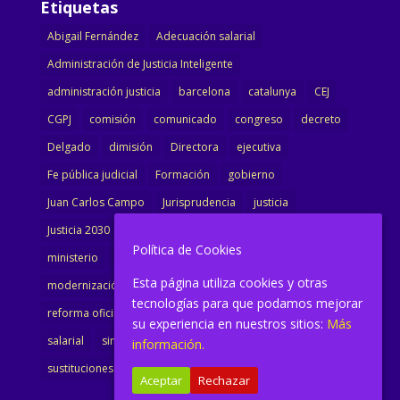
Etiquetas
Abigail Fernández
Adecuación salarial
Administración de Justicia Inteligente
administración justicia
barcelona
catalunya
CEJ
CGPJ
comisión
comunicado
congreso
decreto
Delgado
dimisión
Directora
ejecutiva
Fe pública judicial
Formación
gobierno
Juan Carlos Campo
Jurisprudencia
justicia
Justicia 2030
LAJ
letrados
Marta Urbano
Política de Cookies
ministerio
Ministra Justicia
Ministro de Justicia
Esta página utiliza cookies y otras
modernización
noticias
Portavoz
reforma
tecnologías para que podamos mejorar
reforma oficina
renovación
retribuciones
reunión
su experiencia en nuestros sitios:
Más
salarial
sindicalismo
sindicato
sisej
Supremo
información.
sustituciones
Textualización
Transcripciones
Aceptar
Rechazar