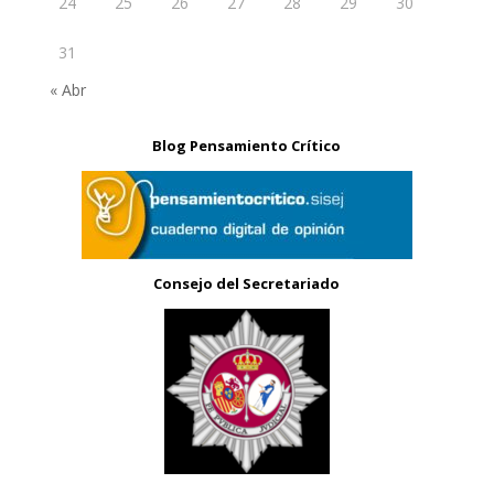
24
25
26
27
28
29
30
31
« Abr
Blog Pensamiento Crítico
Consejo del Secretariado