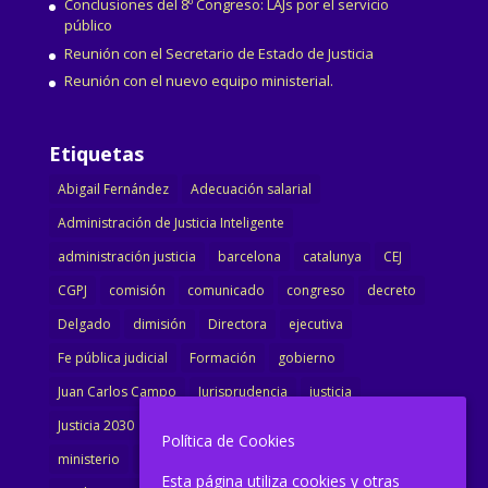
Conclusiones del 8º Congreso: LAJs por el servicio
público
Reunión con el Secretario de Estado de Justicia
Reunión con el nuevo equipo ministerial.
Etiquetas
Abigail Fernández
Adecuación salarial
Administración de Justicia Inteligente
administración justicia
barcelona
catalunya
CEJ
CGPJ
comisión
comunicado
congreso
decreto
Delgado
dimisión
Directora
ejecutiva
Fe pública judicial
Formación
gobierno
Juan Carlos Campo
Jurisprudencia
justicia
Justicia 2030
LAJ
letrados
Marta Urbano
Política de Cookies
ministerio
Ministra Justicia
Ministro de Justicia
Esta página utiliza cookies y otras