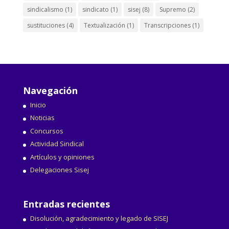
sindicalismo
(1)
sindicato
(1)
sisej
(8)
Supremo
(2)
sustituciones
(4)
Textualización
(1)
Transcripciones
(1)
Navegación
Inicio
Noticias
Concursos
Actividad Sindical
Artículos y opiniones
Delegaciones Sisej
Entradas recientes
Disolución, agradecimiento y legado de SISEJ