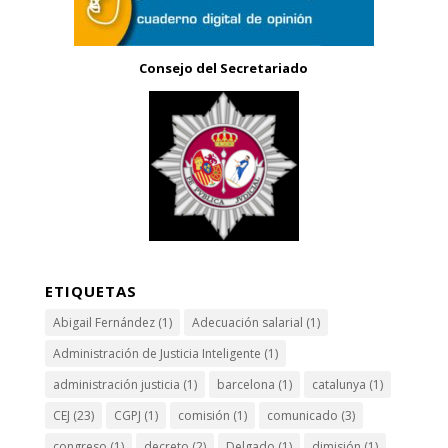
Consejo del Secretariado
ETIQUETAS
Abigail Fernández
(1)
Adecuación salarial
(1)
Administración de Justicia Inteligente
(1)
administración justicia
(1)
barcelona
(1)
catalunya
(1)
CEJ
(23)
CGPJ
(1)
comisión
(1)
comunicado
(3)
congreso
(1)
decreto
(2)
Delgado
(1)
dimisión
(1)