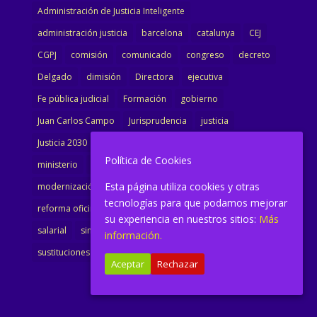
Administración de Justicia Inteligente
administración justicia
barcelona
catalunya
CEJ
CGPJ
comisión
comunicado
congreso
decreto
Delgado
dimisión
Directora
ejecutiva
Fe pública judicial
Formación
gobierno
Juan Carlos Campo
Jurisprudencia
justicia
Justicia 2030
LAJ
letrados
Marta Urbano
Política de Cookies
ministerio
Ministra Justicia
Ministro de Justicia
Esta página utiliza cookies y otras
modernización
noticias
Portavoz
reforma
tecnologías para que podamos mejorar
reforma oficina
renovación
retribuciones
reunión
su experiencia en nuestros sitios:
Más
salarial
sindicalismo
sindicato
sisej
Supremo
información.
sustituciones
Textualización
Transcripciones
Aceptar
Rechazar