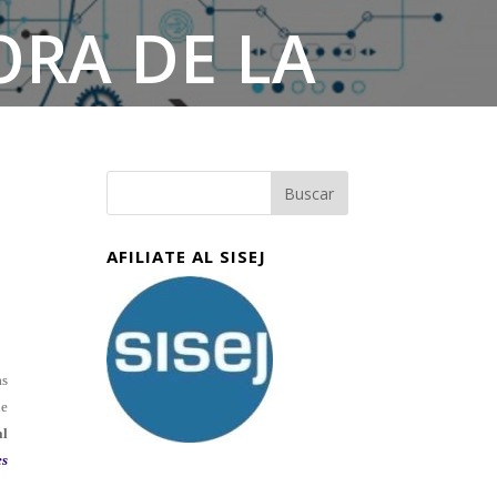
RA DE LA
IAL
AFILIATE AL SISEJ
as
de
al
es