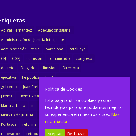
Etiquetas
Abigail Fernández
Adecuación salarial
Administración de Justicia Inteligente
administración justicia
barcelona
catalunya
CEJ
CGPJ
comisión
comunicado
congreso
decreto
Delgado
dimisión
Directora
ejecutiva
Fe pública judicial
Formación
gobierno
Juan Carlos Campo
Jurisprudencia
Política de Cookies
justicia
Justicia 2030
LAJ
letrados
Esta página utiliza cookies y otras
Marta Urbano
ministerio
Ministra Justicia
tecnologías para que podamos mejorar
su experiencia en nuestros sitios:
Más
Ministro de Justicia
modernización
noticias
información.
Portavoz
reforma
reforma oficina
Aceptar
Rechazar
renovación
retribuciones
reunión
salarial