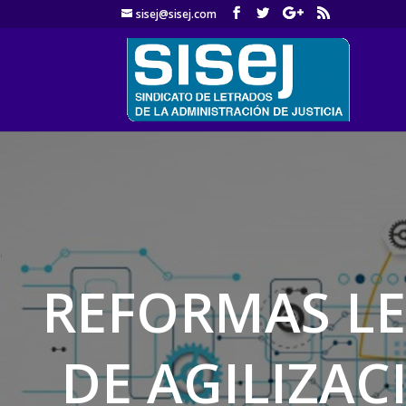
sisej@sisej.com
'
REFORMAS LE
DE AGILIZAC