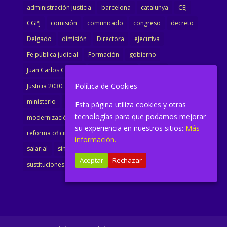
administración justicia
barcelona
catalunya
CEJ
CGPJ
comisión
comunicado
congreso
decreto
Delgado
dimisión
Directora
ejecutiva
Fe pública judicial
Formación
gobierno
Juan Carlos Campo
Jurisprudencia
justicia
Política de Cookies
Justicia 2030
LAJ
letrados
Marta Urbano
ministerio
Ministra Justicia
Ministro de Justicia
Esta página utiliza cookies y otras
tecnologías para que podamos mejorar
modernización
noticias
Portavoz
reforma
su experiencia en nuestros sitios:
Más
reforma oficina
renovación
retribuciones
reunión
información.
salarial
sindicalismo
sindicato
sisej
Supremo
Aceptar
Rechazar
sustituciones
Textualización
Transcripciones