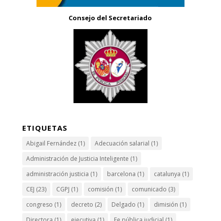
Consejo del Secretariado
ETIQUETAS
Abigail Fernández
(1)
Adecuación salarial
(1)
Administración de Justicia Inteligente
(1)
administración justicia
(1)
barcelona
(1)
catalunya
(1)
CEJ
(23)
CGPJ
(1)
comisión
(1)
comunicado
(3)
congreso
(1)
decreto
(2)
Delgado
(1)
dimisión
(1)
Directora
(1)
ejecutiva
(1)
Fe pública judicial
(1)