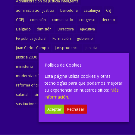
Administración de Justicia Inteligente
administración justicia
barcelona
catalunya
CEJ
CGPJ
comisión
comunicado
congreso
decreto
Delgado
dimisión
Directora
ejecutiva
Fe pública judicial
Formación
gobierno
Juan Carlos Campo
Jurisprudencia
justicia
Justicia 2030
LAJ
letrados
Marta Urbano
Política de Cookies
ministerio
Ministra Justicia
Ministro de Justicia
Esta página utiliza cookies y otras
modernización
noticias
Portavoz
reforma
tecnologías para que podamos mejorar
reforma oficina
renovación
retribuciones
reunión
su experiencia en nuestros sitios:
Más
salarial
sindicalismo
sindicato
sisej
Supremo
información.
sustituciones
Textualización
Transcripciones
Aceptar
Rechazar