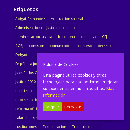
Etiquetas
Abigail Fernández
Adecuación salarial
Administración de Justicia Inteligente
administración justicia
barcelona
catalunya
CEJ
CGPJ
comisión
comunicado
congreso
decreto
Delgado
dimisión
Directora
ejecutiva
Fe pública judicial
Formación
gobierno
Política de Cookies
Juan Carlos Campo
Jurisprudencia
justicia
Esta página utiliza cookies y otras
tecnologías para que podamos mejorar
Justicia 2030
LAJ
letrados
Marta Urbano
su experiencia en nuestros sitios:
Más
ministerio
Ministra Justicia
Ministro de Justicia
información.
modernización
noticias
Portavoz
reforma
Aceptar
Rechazar
reforma oficina
renovación
retribuciones
reunión
salarial
sindicalismo
sindicato
sisej
Supremo
sustituciones
Textualización
Transcripciones