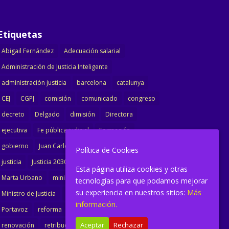
Etiquetas
Abigail Fernández
Adecuación salarial
Administración de Justicia Inteligente
administración justicia
barcelona
catalunya
CEJ
CGPJ
comisión
comunicado
congreso
decreto
Delgado
dimisión
Directora
ejecutiva
Fe pública judicial
Formación
gobierno
Juan Carlos Campo
Jurisprudencia
Política de Cookies
justicia
Justicia 2030
LAJ
letrados
Esta página utiliza cookies y otras
Marta Urbano
ministerio
Ministra Justicia
tecnologías para que podamos mejorar
su experiencia en nuestros sitios:
Más
Ministro de Justicia
modernización
noticias
información.
Portavoz
reforma
reforma oficina
Aceptar
Rechazar
renovación
retribuciones
reunión
salarial