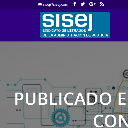
sisej@sisej.com
'
PUBLICADO E
CON