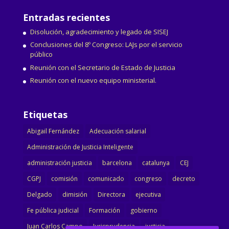
Entradas recientes
Disolución, agradecimiento y legado de SISEJ
Conclusiones del 8º Congreso: LAJs por el servicio
público
Reunión con el Secretario de Estado de Justicia
Reunión con el nuevo equipo ministerial.
Etiquetas
Abigail Fernández
Adecuación salarial
Administración de Justicia Inteligente
administración justicia
barcelona
catalunya
CEJ
CGPJ
comisión
comunicado
congreso
decreto
Delgado
dimisión
Directora
ejecutiva
Fe pública judicial
Formación
gobierno
Juan Carlos Campo
Jurisprudencia
justicia