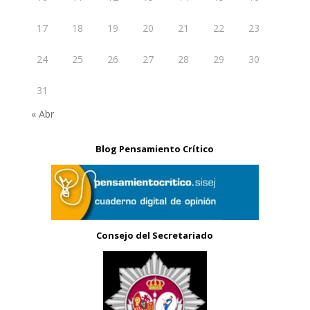
17
18
19
20
21
22
23
24
25
26
27
28
29
30
31
« Abr
Blog Pensamiento Crítico
Consejo del Secretariado