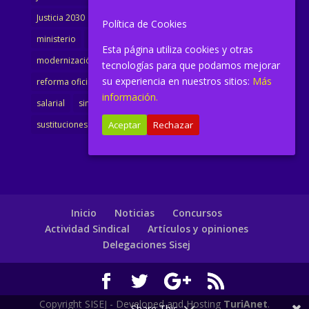
Justicia 2030
LAJ
letrados
Marta Urbano
Política de Cookies
ministerio
Ministra Justicia
Ministro de Justicia
Esta página utiliza cookies y otras
modernización
noticias
Portavoz
reforma
tecnologías para que podamos mejorar
su experiencia en nuestros sitios:
Más
reforma oficina
renovación
retribuciones
reunión
información.
salarial
sindicalismo
sindicato
sisej
Supremo
Aceptar
Rechazar
sustituciones
Textualización
Transcripciones
Inicio
Noticias
Concursos
Actividad Sindical
Artículos y opiniones
Delegaciones Sisej
Copyright SISEJ - Developed and Hosting
TuriAnet
.
Share This