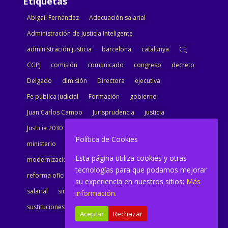
Etiquetas
Abigail Fernández
Adecuación salarial
Administración de Justicia Inteligente
administración justicia
barcelona
catalunya
CEJ
CGPJ
comisión
comunicado
congreso
decreto
Delgado
dimisión
Directora
ejecutiva
Fe pública judicial
Formación
gobierno
Juan Carlos Campo
Jurisprudencia
justicia
Justicia 2030
LAJ
letrados
Marta Urbano
Política de Cookies
ministerio
Ministra Justicia
Ministro de Justicia
Esta página utiliza cookies y otras
modernización
noticias
Portavoz
reforma
tecnologías para que podamos mejorar
reforma oficina
renovación
retribuciones
reunión
su experiencia en nuestros sitios:
Más
salarial
sindicalismo
sindicato
sisej
Supremo
información.
sustituciones
Textualización
Transcripciones
Aceptar
Rechazar