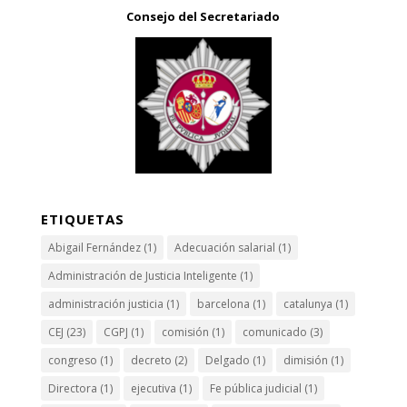
Consejo del Secretariado
ETIQUETAS
Abigail Fernández
(1)
Adecuación salarial
(1)
Administración de Justicia Inteligente
(1)
administración justicia
(1)
barcelona
(1)
catalunya
(1)
CEJ
(23)
CGPJ
(1)
comisión
(1)
comunicado
(3)
congreso
(1)
decreto
(2)
Delgado
(1)
dimisión
(1)
Directora
(1)
ejecutiva
(1)
Fe pública judicial
(1)