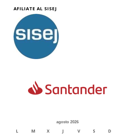
AFILIATE AL SISEJ
agosto 2026
L
M
X
J
V
S
D