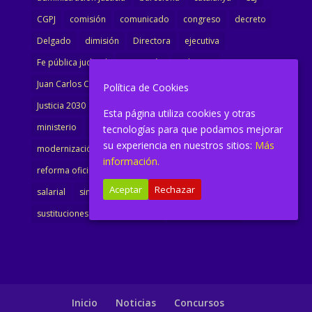
CGPJ
comisión
comunicado
congreso
decreto
Delgado
dimisión
Directora
ejecutiva
Fe pública judicial
Formación
gobierno
Juan Carlos Campo
Jurisprudencia
justicia
Política de Cookies
Justicia 2030
LAJ
letrados
Marta Urbano
Esta página utiliza cookies y otras
ministerio
Ministra Justicia
Ministro de Justicia
tecnologías para que podamos mejorar
su experiencia en nuestros sitios:
Más
modernización
noticias
Portavoz
reforma
información.
reforma oficina
renovación
retribuciones
reunión
Aceptar
Rechazar
salarial
sindicalismo
sindicato
sisej
Supremo
sustituciones
Textualización
Transcripciones
Inicio
Noticias
Concursos