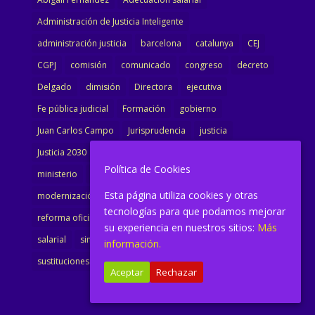
Administración de Justicia Inteligente
administración justicia
barcelona
catalunya
CEJ
CGPJ
comisión
comunicado
congreso
decreto
Delgado
dimisión
Directora
ejecutiva
Fe pública judicial
Formación
gobierno
Juan Carlos Campo
Jurisprudencia
justicia
Justicia 2030
LAJ
letrados
Marta Urbano
Política de Cookies
ministerio
Ministra Justicia
Ministro de Justicia
Esta página utiliza cookies y otras
modernización
noticias
Portavoz
reforma
tecnologías para que podamos mejorar
reforma oficina
renovación
retribuciones
reunión
su experiencia en nuestros sitios:
Más
salarial
sindicalismo
sindicato
sisej
Supremo
información.
sustituciones
Textualización
Transcripciones
Aceptar
Rechazar