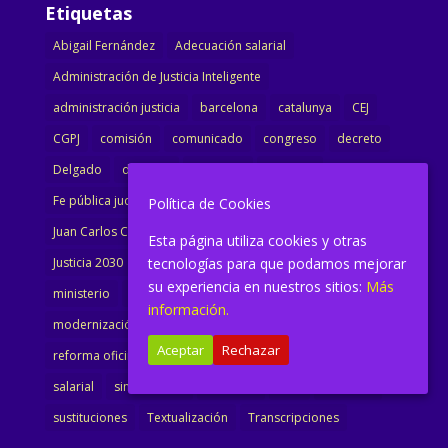
Etiquetas
Abigail Fernández
Adecuación salarial
Administración de Justicia Inteligente
administración justicia
barcelona
catalunya
CEJ
CGPJ
comisión
comunicado
congreso
decreto
Delgado
dimisión
Directora
ejecutiva
Fe pública judicial
Formación
gobierno
Política de Cookies
Juan Carlos Campo
Jurisprudencia
justicia
Esta página utiliza cookies y otras
tecnologías para que podamos mejorar
Justicia 2030
LAJ
letrados
Marta Urbano
su experiencia en nuestros sitios:
Más
ministerio
Ministra Justicia
Ministro de Justicia
información.
modernización
noticias
Portavoz
reforma
Aceptar
Rechazar
reforma oficina
renovación
retribuciones
reunión
salarial
sindicalismo
sindicato
sisej
Supremo
sustituciones
Textualización
Transcripciones