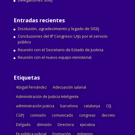
Delegaciones Sisej
Entradas recientes
Disolución, agradecimiento y legado de SISEJ
Conclusiones del 8º Congreso: LAJs por el servicio
público
Reunión con el Secretario de Estado de Justicia
Reunión con el nuevo equipo ministerial.
Etiquetas
Abigail Fernández
Adecuación salarial
Administración de Justicia Inteligente
administración justicia
barcelona
catalunya
CEJ
CGPJ
comisión
comunicado
congreso
decreto
Delgado
dimisión
Directora
ejecutiva
Fe pública judicial
Formación
gobierno