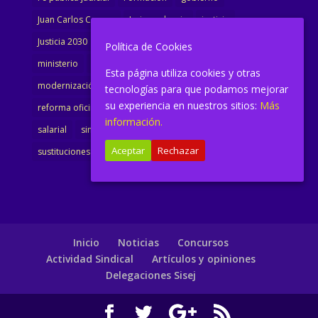
Juan Carlos Campo
Jurisprudencia
justicia
Justicia 2030
LAJ
letrados
Marta Urbano
Política de Cookies
ministerio
Ministra Justicia
Ministro de Justicia
Esta página utiliza cookies y otras
modernización
noticias
Portavoz
reforma
tecnologías para que podamos mejorar
su experiencia en nuestros sitios:
Más
reforma oficina
renovación
retribuciones
reunión
información.
salarial
sindicalismo
sindicato
sisej
Supremo
Aceptar
Rechazar
sustituciones
Textualización
Transcripciones
Inicio
Noticias
Concursos
Actividad Sindical
Artículos y opiniones
Delegaciones Sisej