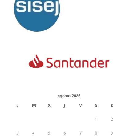
agosto 2026
L
M
X
J
V
S
D
1
2
3
4
5
6
7
8
9