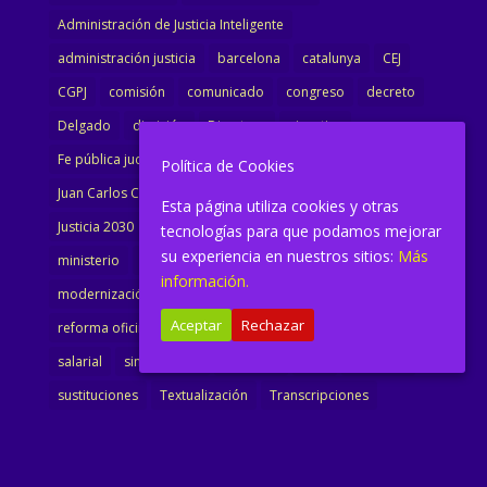
Administración de Justicia Inteligente
administración justicia
barcelona
catalunya
CEJ
CGPJ
comisión
comunicado
congreso
decreto
Delgado
dimisión
Directora
ejecutiva
Fe pública judicial
Formación
gobierno
Política de Cookies
Juan Carlos Campo
Jurisprudencia
justicia
Esta página utiliza cookies y otras
Justicia 2030
LAJ
letrados
Marta Urbano
tecnologías para que podamos mejorar
su experiencia en nuestros sitios:
Más
ministerio
Ministra Justicia
Ministro de Justicia
información.
modernización
noticias
Portavoz
reforma
Aceptar
Rechazar
reforma oficina
renovación
retribuciones
reunión
salarial
sindicalismo
sindicato
sisej
Supremo
sustituciones
Textualización
Transcripciones