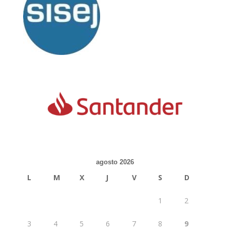
agosto 2026
L
M
X
J
V
S
D
1
2
3
4
5
6
7
8
9