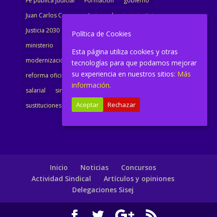
Fe pública judicial
Formación
gobierno
Juan Carlos Campo
Jurisprudencia
justicia
Justicia 2030
LAJ
letrados
Marta Urbano
Política de Cookies
ministerio
Ministra Justicia
Ministro de Justicia
Esta página utiliza cookies y otras
modernización
noticias
Portavoz
reforma
tecnologías para que podamos mejorar
su experiencia en nuestros sitios:
Más
reforma oficina
renovación
retribuciones
reunión
información.
salarial
sindicalismo
sindicato
sisej
Supremo
Aceptar
Rechazar
sustituciones
Textualización
Transcripciones
Inicio
Noticias
Concursos
Actividad Sindical
Artículos y opiniones
Delegaciones Sisej