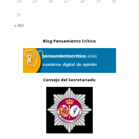
24
25
26
27
28
29
30
31
« Abr
Blog Pensamiento Crítico
Consejo del Secretariado