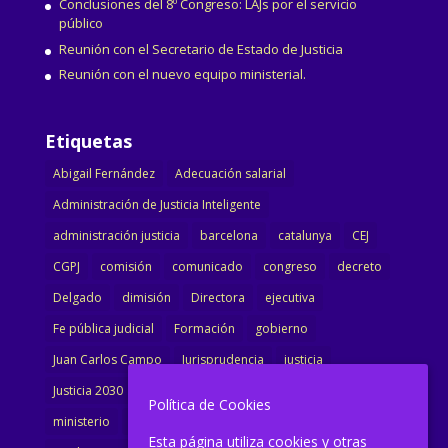
Conclusiones del 8º Congreso: LAJs por el servicio
público
Reunión con el Secretario de Estado de Justicia
Reunión con el nuevo equipo ministerial.
Etiquetas
Abigail Fernández
Adecuación salarial
Administración de Justicia Inteligente
administración justicia
barcelona
catalunya
CEJ
CGPJ
comisión
comunicado
congreso
decreto
Delgado
dimisión
Directora
ejecutiva
Fe pública judicial
Formación
gobierno
Juan Carlos Campo
Jurisprudencia
justicia
Justicia 2030
LAJ
letrados
Marta Urbano
Política de Cookies
ministerio
Ministra Justicia
Ministro de Justicia
Esta página utiliza cookies y otras