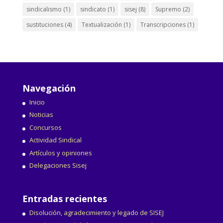
sindicalismo
(1)
sindicato
(1)
sisej
(8)
Supremo
(2)
sustituciones
(4)
Textualización
(1)
Transcripciones
(1)
Navegación
Inicio
Noticias
Concursos
Actividad Sindical
Artículos y opiniones
Delegaciones Sisej
Entradas recientes
Disolución, agradecimiento y legado de SISEJ