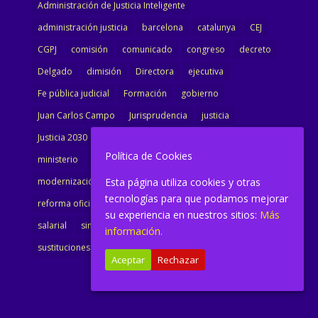
Administración de Justicia Inteligente
administración justicia
barcelona
catalunya
CEJ
CGPJ
comisión
comunicado
congreso
decreto
Delgado
dimisión
Directora
ejecutiva
Fe pública judicial
Formación
gobierno
Juan Carlos Campo
Jurisprudencia
justicia
Justicia 2030
LAJ
letrados
Marta Urbano
Política de Cookies
ministerio
Ministra Justicia
Ministro de Justicia
Esta página utiliza cookies y otras
modernización
noticias
Portavoz
reforma
tecnologías para que podamos mejorar
reforma oficina
renovación
retribuciones
reunión
su experiencia en nuestros sitios:
Más
salarial
sindicalismo
sindicato
sisej
Supremo
información.
sustituciones
Textualización
Transcripciones
Aceptar
Rechazar