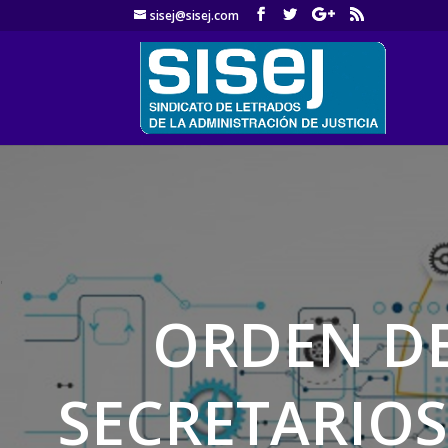
sisej@sisej.com
'
ORDEN D
SECRETARIOS