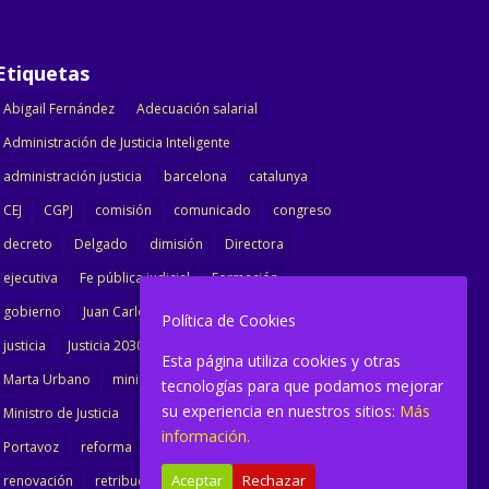
Etiquetas
Abigail Fernández
Adecuación salarial
Administración de Justicia Inteligente
administración justicia
barcelona
catalunya
CEJ
CGPJ
comisión
comunicado
congreso
decreto
Delgado
dimisión
Directora
ejecutiva
Fe pública judicial
Formación
gobierno
Juan Carlos Campo
Jurisprudencia
Política de Cookies
justicia
Justicia 2030
LAJ
letrados
Esta página utiliza cookies y otras
Marta Urbano
ministerio
Ministra Justicia
tecnologías para que podamos mejorar
su experiencia en nuestros sitios:
Más
Ministro de Justicia
modernización
noticias
información.
Portavoz
reforma
reforma oficina
Aceptar
Rechazar
renovación
retribuciones
reunión
salarial