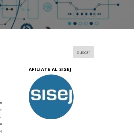
AFILIATE AL SISEJ
to
ue
s.
co
de