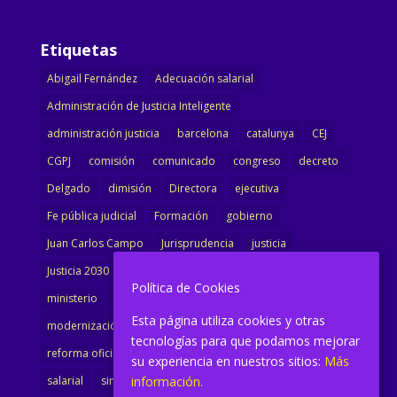
Etiquetas
Abigail Fernández
Adecuación salarial
Administración de Justicia Inteligente
administración justicia
barcelona
catalunya
CEJ
CGPJ
comisión
comunicado
congreso
decreto
Delgado
dimisión
Directora
ejecutiva
Fe pública judicial
Formación
gobierno
Juan Carlos Campo
Jurisprudencia
justicia
Justicia 2030
LAJ
letrados
Marta Urbano
Política de Cookies
ministerio
Ministra Justicia
Ministro de Justicia
Esta página utiliza cookies y otras
modernización
noticias
Portavoz
reforma
tecnologías para que podamos mejorar
reforma oficina
renovación
retribuciones
reunión
su experiencia en nuestros sitios:
Más
información.
salarial
sindicalismo
sindicato
sisej
Supremo