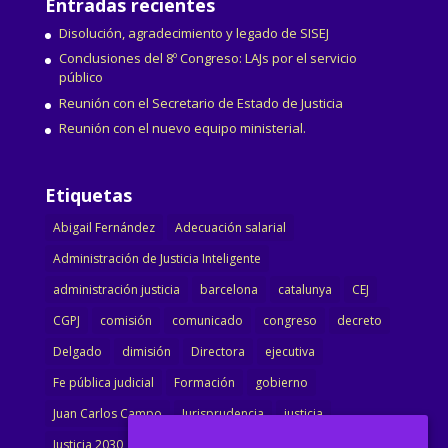
Entradas recientes
Disolución, agradecimiento y legado de SISEJ
Conclusiones del 8º Congreso: LAJs por el servicio
público
Reunión con el Secretario de Estado de Justicia
Reunión con el nuevo equipo ministerial.
Etiquetas
Abigail Fernández
Adecuación salarial
Administración de Justicia Inteligente
administración justicia
barcelona
catalunya
CEJ
CGPJ
comisión
comunicado
congreso
decreto
Delgado
dimisión
Directora
ejecutiva
Fe pública judicial
Formación
gobierno
Juan Carlos Campo
Jurisprudencia
justicia
Justicia 2030
LAJ
letrados
Marta Urbano