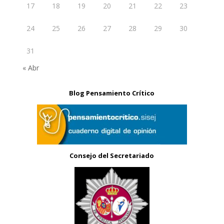
17
18
19
20
21
22
23
24
25
26
27
28
29
30
31
« Abr
Blog Pensamiento Crítico
Consejo del Secretariado