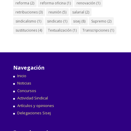
reforma
(2)
reforma oficina
(1)
renovación
(1)
retribuciones
(3)
reunión
(5)
salarial
(2)
sindicalismo
(1)
sindicato
(1)
sisej
(8)
Supremo
(2)
sustituciones
(4)
Textualización
(1)
Transcripciones
(1)
Navegación
Inicio
Noticias
Concursos
Actividad Sindical
Artículos y opiniones
Delegaciones Sisej