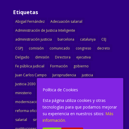
Etiquetas
Abigail Fernández
Adecuación salarial
Administración de Justicia Inteligente
administración justicia
barcelona
catalunya
CEJ
CGPJ
comisión
comunicado
congreso
decreto
Delgado
dimisión
Directora
ejecutiva
Fe pública judicial
Formación
gobierno
Juan Carlos Campo
Jurisprudencia
justicia
Justicia 2030
LAJ
letrados
Marta Urbano
Política de Cookies
ministerio
Ministra Justicia
Ministro de Justicia
Esta página utiliza cookies y otras
modernización
noticias
Portavoz
reforma
tecnologías para que podamos mejorar
reforma oficina
renovación
retribuciones
reunión
su experiencia en nuestros sitios:
Más
salarial
sindicalismo
sindicato
sisej
Supremo
información.
sustituciones
Textualización
Transcripciones