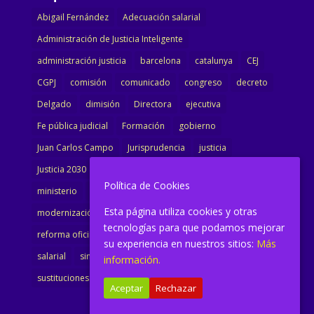
Abigail Fernández
Adecuación salarial
Administración de Justicia Inteligente
administración justicia
barcelona
catalunya
CEJ
CGPJ
comisión
comunicado
congreso
decreto
Delgado
dimisión
Directora
ejecutiva
Fe pública judicial
Formación
gobierno
Juan Carlos Campo
Jurisprudencia
justicia
Justicia 2030
LAJ
letrados
Marta Urbano
Política de Cookies
ministerio
Ministra Justicia
Ministro de Justicia
Esta página utiliza cookies y otras
modernización
noticias
Portavoz
reforma
tecnologías para que podamos mejorar
reforma oficina
renovación
retribuciones
reunión
su experiencia en nuestros sitios:
Más
salarial
sindicalismo
sindicato
sisej
Supremo
información.
sustituciones
Textualización
Transcripciones
Aceptar
Rechazar