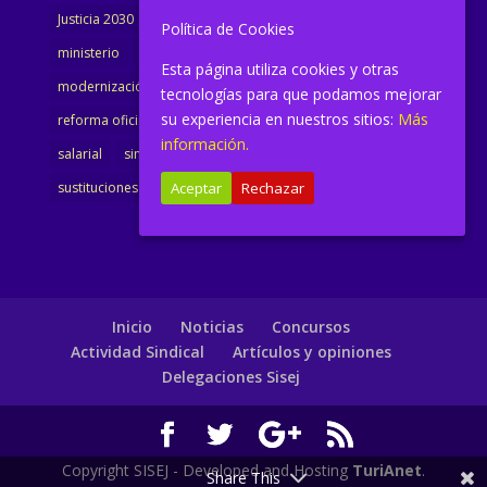
Justicia 2030
LAJ
letrados
Marta Urbano
Política de Cookies
ministerio
Ministra Justicia
Ministro de Justicia
Esta página utiliza cookies y otras
modernización
noticias
Portavoz
reforma
tecnologías para que podamos mejorar
su experiencia en nuestros sitios:
Más
reforma oficina
renovación
retribuciones
reunión
información.
salarial
sindicalismo
sindicato
sisej
Supremo
sustituciones
Textualización
Transcripciones
Aceptar
Rechazar
Inicio
Noticias
Concursos
Actividad Sindical
Artículos y opiniones
Delegaciones Sisej
Copyright SISEJ - Developed and Hosting
TuriAnet
.
Share This