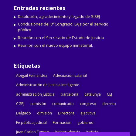
Entradas recientes
Disolución, agradecimiento y legado de SISEJ
Conclusiones del 8º Congreso: LAJs por el servicio
público
Reunión con el Secretario de Estado de Justicia
Reunión con el nuevo equipo ministerial.
Etiquetas
Abigail Fernández
Adecuación salarial
Administración de Justicia Inteligente
administración justicia
barcelona
catalunya
CEJ
CGPJ
comisión
comunicado
congreso
decreto
Delgado
dimisión
Directora
ejecutiva
Fe pública judicial
Formación
gobierno
Juan Carlos Campo
Jurisprudencia
justicia