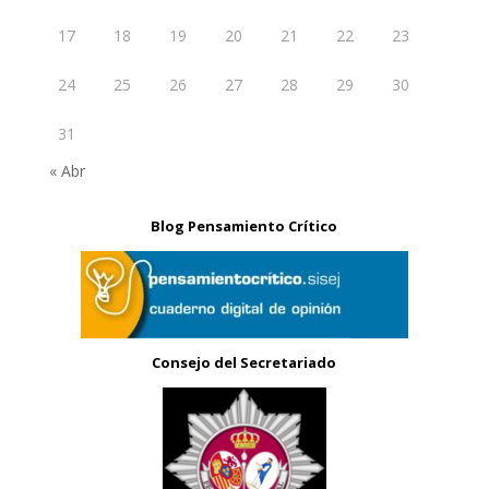
17
18
19
20
21
22
23
24
25
26
27
28
29
30
31
« Abr
Blog Pensamiento Crítico
Consejo del Secretariado