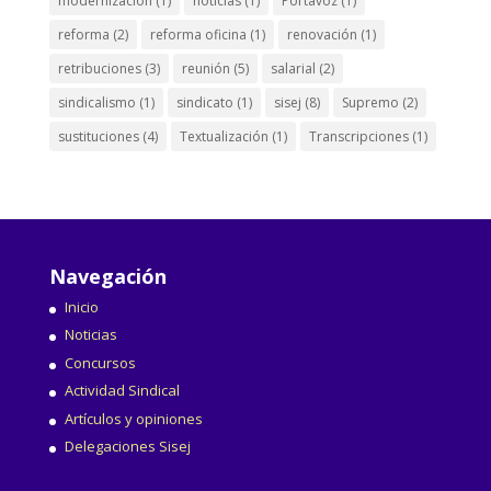
modernización
(1)
noticias
(1)
Portavoz
(1)
reforma
(2)
reforma oficina
(1)
renovación
(1)
retribuciones
(3)
reunión
(5)
salarial
(2)
sindicalismo
(1)
sindicato
(1)
sisej
(8)
Supremo
(2)
sustituciones
(4)
Textualización
(1)
Transcripciones
(1)
Navegación
Inicio
Noticias
Concursos
Actividad Sindical
Artículos y opiniones
Delegaciones Sisej