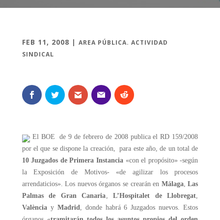
FEB 11, 2008
|
AREA PÚBLICA. ACTIVIDAD
SINDICAL
El BOE de 9 de febrero de 2008 publica el RD 159/2008
por el que se dispone la creación, para este año, de un total de
10 Juzgados de Primera Instancia
«con el propósito» -según
la Exposición de Motivos- «de agilizar los procesos
arrendaticios». Los nuevos órganos se crearán en
Málaga
,
Las
Palmas de Gran Canaria
,
L’Hospitalet de Llobregat
,
València
y
Madrid
, donde habrá 6 Juzgados nuevos. Estos
órganos «
tramitarán todos los asuntos
propios del orden