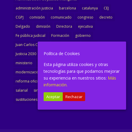
administración justicia
barcelona
catalunya
CEJ
CGPJ
comisión
comunicado
congreso
decreto
Delgado
dimisión
Directora
ejecutiva
Fe pública judicial
Formación
gobierno
Juan Carlos Campo
Jurisprudencia
justicia
Política de Cookies
Justicia 2030
LAJ
letrados
Marta Urbano
ministerio
Ministra Justicia
Ministro de Justicia
Esta página utiliza cookies y otras
tecnologías para que podamos mejorar
modernización
noticias
Portavoz
reforma
su experiencia en nuestros sitios:
Más
reforma oficina
renovación
retribuciones
reunión
información.
salarial
sindicalismo
sindicato
sisej
Supremo
Aceptar
Rechazar
sustituciones
Textualización
Transcripciones