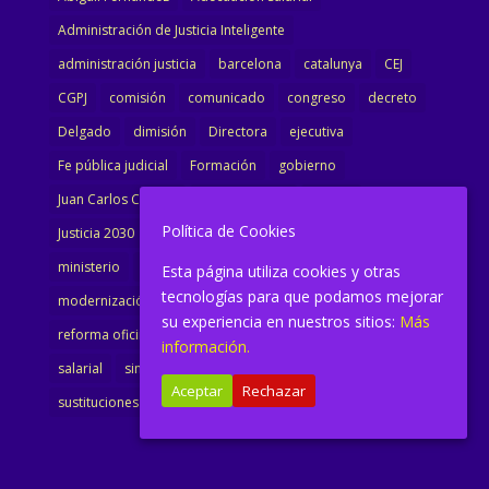
Administración de Justicia Inteligente
administración justicia
barcelona
catalunya
CEJ
CGPJ
comisión
comunicado
congreso
decreto
Delgado
dimisión
Directora
ejecutiva
Fe pública judicial
Formación
gobierno
Juan Carlos Campo
Jurisprudencia
justicia
Política de Cookies
Justicia 2030
LAJ
letrados
Marta Urbano
ministerio
Ministra Justicia
Ministro de Justicia
Esta página utiliza cookies y otras
tecnologías para que podamos mejorar
modernización
noticias
Portavoz
reforma
su experiencia en nuestros sitios:
Más
reforma oficina
renovación
retribuciones
reunión
información.
salarial
sindicalismo
sindicato
sisej
Supremo
Aceptar
Rechazar
sustituciones
Textualización
Transcripciones