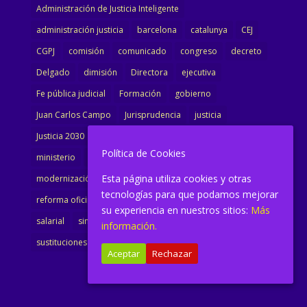
Administración de Justicia Inteligente
administración justicia
barcelona
catalunya
CEJ
CGPJ
comisión
comunicado
congreso
decreto
Delgado
dimisión
Directora
ejecutiva
Fe pública judicial
Formación
gobierno
Juan Carlos Campo
Jurisprudencia
justicia
Justicia 2030
LAJ
letrados
Marta Urbano
Política de Cookies
ministerio
Ministra Justicia
Ministro de Justicia
Esta página utiliza cookies y otras
modernización
noticias
Portavoz
reforma
tecnologías para que podamos mejorar
reforma oficina
renovación
retribuciones
reunión
su experiencia en nuestros sitios:
Más
salarial
sindicalismo
sindicato
sisej
Supremo
información.
sustituciones
Textualización
Transcripciones
Aceptar
Rechazar